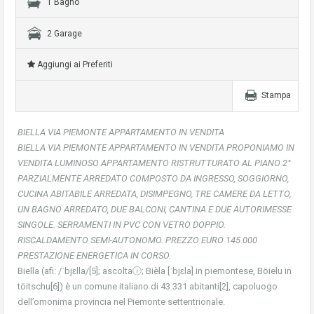
1 Bagno
2 Garage
Aggiungi ai Preferiti
Stampa
BIELLA VIA PIEMONTE APPARTAMENTO IN VENDITA
BIELLA VIA PIEMONTE APPARTAMENTO IN VENDITA PROPONIAMO IN
VENDITA LUMINOSO APPARTAMENTO RISTRUTTURATO AL PIANO 2°
PARZIALMENTE ARREDATO COMPOSTO DA INGRESSO, SOGGIORNO,
CUCINA ABITABILE ARREDATA, DISIMPEGNO, TRE CAMERE DA LETTO,
UN BAGNO ARREDATO, DUE BALCONI, CANTINA E DUE AUTORIMESSE
SINGOLE. SERRAMENTI IN PVC CON VETRO DOPPIO.
RISCALDAMENTO SEMI-AUTONOMO. PREZZO EURO 145.000
PRESTAZIONE ENERGETICA IN CORSO.
Biella (afi: /ˈbjɛlla/[5]; ascoltaⓘ; Bièla [ˈbjɛla] in piemontese, Böielu in
töitschu[6]) è un comune italiano di 43 331 abitanti[2], capoluogo
dell’omonima provincia nel Piemonte settentrionale.