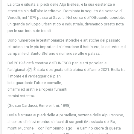
La città è situata ai piedi delle Alpi Biellesi, e la sua esistenza è
attestata sin dall’alto Medioevo. Dominata in seguito dai vescovi di
Vercelli, nel 1379 passò ai Savoia. Nel corso dell’Ottocento conobbe
un grande sviluppo urbanistico e industriale, divenendo presto nota
per le sue industrie tessili.
Sono numerose le testimonianze storiche e artistiche del passato
cittadino; tra le più importanti si ricordano il battistero, la cattedrale, il
campanile di Santo Stefano e numerose ville e palazzi.
Dal 2019 è città creativa dell’UNESCO per le arti popolari e
l’artigianato[7]. È stata designata città alpina dell’anno 2021. Biella tra
‘l monte e il verdeggiar de’ piani
lieta guardante l’ubere convalle,
ch’armi ed aratri e a l’opera fumanti
camini ostenta»
(Giosuè Carducci, Rime e ritmi, 1898)
Biella è situata ai piedi delle Alpi biellesi, sezione delle Alpi Pennine,
al centro di rilievi montuosi ricchi di sorgenti (Massiccio del Bo,
monti Mucrone – con l’omonimo lago – e Camino cuore di questa