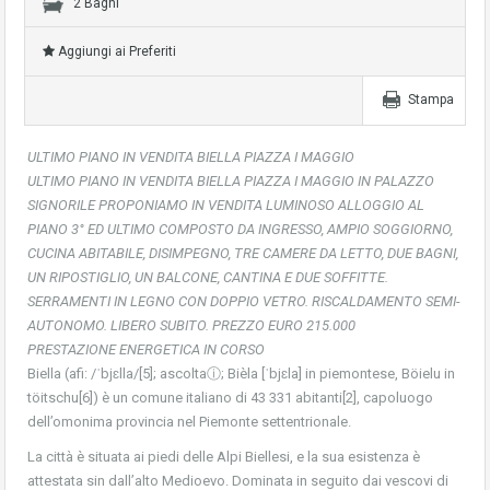
2 Bagni
Aggiungi ai Preferiti
Stampa
ULTIMO PIANO IN VENDITA BIELLA PIAZZA I MAGGIO
ULTIMO PIANO IN VENDITA BIELLA PIAZZA I MAGGIO IN PALAZZO
SIGNORILE PROPONIAMO IN VENDITA LUMINOSO ALLOGGIO AL
PIANO 3° ED ULTIMO COMPOSTO DA INGRESSO, AMPIO SOGGIORNO,
CUCINA ABITABILE, DISIMPEGNO, TRE CAMERE DA LETTO, DUE BAGNI,
UN RIPOSTIGLIO, UN BALCONE, CANTINA E DUE SOFFITTE.
SERRAMENTI IN LEGNO CON DOPPIO VETRO. RISCALDAMENTO SEMI-
AUTONOMO. LIBERO SUBITO. PREZZO EURO 215.000
PRESTAZIONE ENERGETICA IN CORSO
Biella (afi: /ˈbjɛlla/[5]; ascoltaⓘ; Bièla [ˈbjɛla] in piemontese, Böielu in
töitschu[6]) è un comune italiano di 43 331 abitanti[2], capoluogo
dell’omonima provincia nel Piemonte settentrionale.
La città è situata ai piedi delle Alpi Biellesi, e la sua esistenza è
attestata sin dall’alto Medioevo. Dominata in seguito dai vescovi di