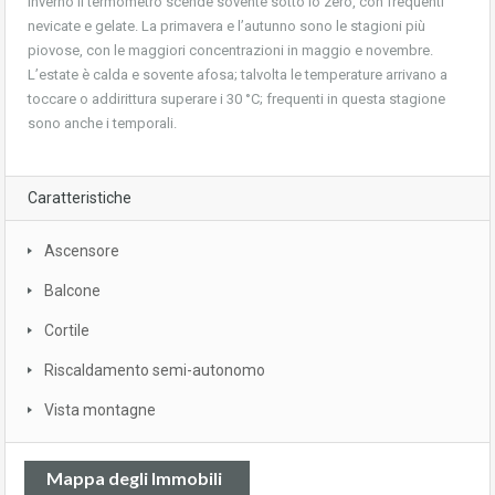
inverno il termometro scende sovente sotto lo zero, con frequenti
nevicate e gelate. La primavera e l’autunno sono le stagioni più
piovose, con le maggiori concentrazioni in maggio e novembre.
L’estate è calda e sovente afosa; talvolta le temperature arrivano a
toccare o addirittura superare i 30 °C; frequenti in questa stagione
sono anche i temporali.
Caratteristiche
Ascensore
Balcone
Cortile
Riscaldamento semi-autonomo
Vista montagne
Mappa degli Immobili