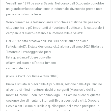
Vercelli, nel 1379 passò ai Savoia. Nel corso dell’Ottocento conobbe
un grande sviluppo urbanistico e industriale, divenendo presto nota
per le sue industrie tessili.
Sono numerose le testimonianze storiche e artistiche del passato
cittadino; tra le più importanti si ricordano il battistero, la cattedrale, il
campanile di Santo Stefano e numerose ville e palazzi.
Dal 2019 è città creativa dell’UNESCO per le arti popolari e
l’artigianato[7]. È stata designata città alpina dell’anno 2021.Biella tra
‘l monte e il verdeggiar de’ piani
lieta guardante l’ubere convalle,
ch’armi ed aratri e a l’opera fumanti
camini ostenta»
(Giosuè Carducci, Rime e ritmi, 1898)
Biella è situata ai piedi delle Alpi biellesi, sezione delle Alpi Pennine,
al centro di rilievi montuosi ricchi di sorgenti (Massiccio del Bo,
monti Mucrone – con l’omonimo lago – e Camino cuore di questa
sezione) che alimentano i torrenti Elvo a ovest della città, Oropa e
Cervo a est.Il clima di Biella è quello tipico delle zone prealpine. In