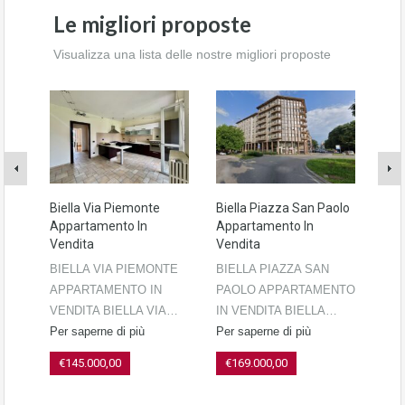
Le migliori proposte
Visualizza una lista delle nostre migliori proposte
Biella Via Piemonte
Biella Piazza San Paolo
Bie
Appartamento In
Appartamento In
App
Vendita
Vendita
Ven
BIELLA VIA PIEMONTE
BIELLA PIAZZA SAN
BIE
APPARTAMENTO IN
PAOLO APPARTAMENTO
BE
VENDITA BIELLA VIA…
IN VENDITA BIELLA…
APP
Per saperne di più
Per saperne di più
VEN
Per 
€145.000,00
€169.000,00
€1