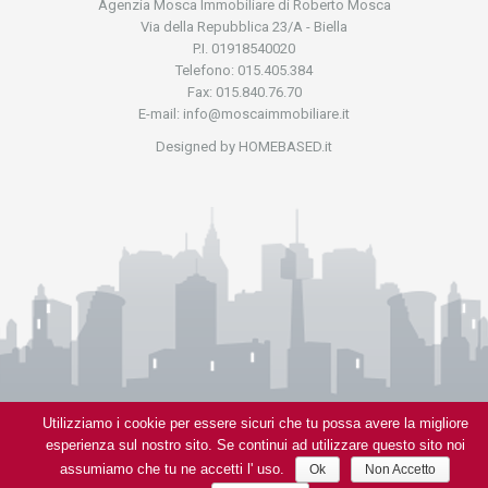
Agenzia Mosca Immobiliare di Roberto Mosca
Via della Repubblica 23/A - Biella
P.I. 01918540020
Telefono: 015.405.384
Fax: 015.840.76.70
E-mail: info@moscaimmobiliare.it
Designed by HOMEBASED.it
Utilizziamo i cookie per essere sicuri che tu possa avere la migliore
esperienza sul nostro sito. Se continui ad utilizzare questo sito noi
assumiamo che tu ne accetti l' uso.
Ok
Non Accetto